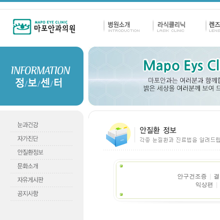
안구건조증
|
.
결
익상편
|
.