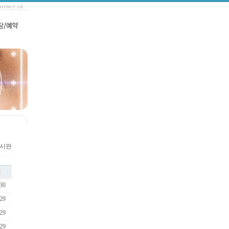
개시판
일
30
29
29
29