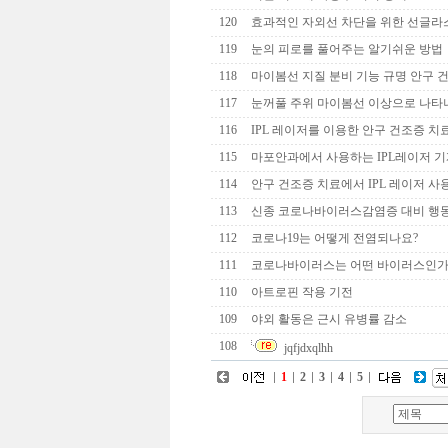
120
효과적인 자외선 차단을 위한 선글라
119
눈의 피로를 풀어주는 알기쉬운 방법
118
마이봄선 지질 분비 기능 규명 안구 
117
눈꺼풀 주위 마이봄선 이상으로 나타
116
IPL 레이저를 이용한 안구 건조증 치
115
마포안과에서 사용하는 IPL레이저 
114
안구 건조증 치료에서 IPL 레이저 사
113
신종 코로나바이러스감염증 대비 행
112
코로나19는 어떻게 전염되나요?
111
코로나바이러스는 어떤 바이러스인가
110
아트로핀 작용 기전
109
야외 활동은 근시 유병률 감소
108
jqfjdxqlhh
1
2
3
4
5