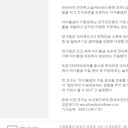
연세의대 안과학교실(세브란스병원 안과) 김태임
발을 막고 안구표면을 보호하는 마이봄샘의 지질을
마이봄샘의 기증장애는 안구건조증의 가장 흔
물을 개발하고 있지만 마땅한 치료제는 없는
연구팀은 인터류킨-4가 면역반응 신호에 관여
증 및 알레르기성 결막염을 포함한 다양한 
연구팀은 인간 유래 마이봄샘 세포에 인터류킨-4
가해 마이봄샘 세포에서 생성되는 지질량이 약
또한 STAT6억제제를 동시에 투여하면 인
에서 마이봄샘 지질 분비 외 지방세포는 늘
전 교수는 "마이봄샘의 지질 생성을 조절할
서 “일반적인 지방세포에는 영향을 주지 않기
의 기반이 될 수 있다"고 설명했다.
한편 이번 연구는 보건복지부와 한국보건산
김준호기자 news@medical-tribune.co.kr
기사입력 : 2020.11.09 17:01