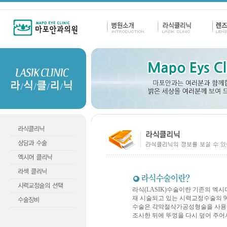
라식(LASIK)수술이란 기존의 엑시머레
재 시술되고 있는 시력교정수술의 
수술은 각막절삭가공성형술을 사용하
조사한 뒤에 뚜껑을 다시 덮어 주