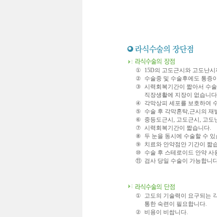
①
15D의 고도근시와 고도난시
②
수술중 및 수술후에도 통증이
③
시력회복기간이 짧아서 수술
직장생활에 지장이 없습니다
④
각막상피 세포를 보호하여 수
⑤
수술 후 각막혼탁,근시의 재
⑥
중등도근시, 고도근시, 고도
⑦
시력회복기간이 짧습니다.
⑧
두 눈을 동시에 수술할 수 있
⑨
치료와 안약점안 기간이 짧습
⑩
수술 후 스테로이드 안약 사
⑪
검사 당일 수술이 가능합니다
①
고도의 기술력이 요구되는 
통한 숙련이 필요합니다.
②
비용이 비쌉니다.