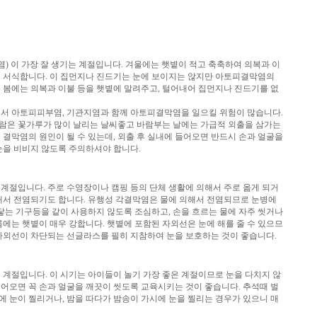
 이 가장 잘 생기는 계절입니다. 겨울에는 햇볕이 적고 축축하여 의복과 이
이 서식합니다. 이 집먼지나 진드기는 눈에 보이지는 않지만 아토피결막염의
 봄에는 의복과 이불 등을 햇볕에 말려주고, 털어내어 집먼지나 진드기를 없
려서 아토피피부염, 기관지염과 함께 아토피결막염을 일으킬 위험이 많습니다.
람은 꽃가루가 많이 날리는 날씨좋고 바람부는 날에는 가급적 외출을 삼가는
 결막염의 원인이 될 수 있는데, 외출 후 실내에 들어오면 반드시 손과 얼굴을
눈을 비비지 않도록 주의하셔야 합니다.
계절입니다. 주로 수영장이나 캠핑 등의 단체 생활에 의해서 주로 옮게 되거
해서 전염되기도 합니다. 유행성 각결막염은 물에 의해서 전염되므로 눈병에
 닿는 기구등을 같이 사용하지 않도록 조심하고, 손을 흐르는 물에 자주 씻거나
름에는 햇볕이 매우 강합니다. 햇볕에 포함된 자외선은 눈에 해를 줄 수 있으므
자외선이 차단되는 선글라스를 필히 지참하여 눈을 보호하는 것이 좋습니다.
 계절입니다. 이 시기는 아이들이 놀기 가장 좋은 계절이므로 눈을 다치지 않
어오면 꼭 손과 얼굴을 깨끗이 씻도록 교육시키는 것이 좋습니다. 추석때 벌
 눈이 찔리거나, 밤을 따다가 밤송이 가시에 눈을 찔리는 경우가 있으니 매