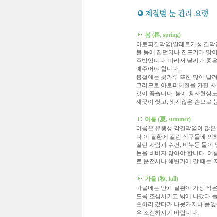
봄 (春, spring)
아토피결막염(알레르기성 결막염)
불 등에 집먼지나 진드기가 많
주범입니다. 따라서 날씨가 좋은
애주어야 합니다.
봄철에는 꽃가루 또한 많이 날
그러므로 아토피체질을 가진 사
것이 좋습니다. 봄에 황사현상도
깨끗이 씻고, 씻지않은 손으로 
여름 (夏, summer)
여름은 유행성 각결막염이 많은 
나 이 질환에 걸린 식구들에 의
걸린 사람과 수건, 비누등 물이
눈을 비비지 않아야 합니다. 여
로 운전시나 해변가에 갈 때는 
가을 (秋, fall)
가을에는 안과 질환이 가장 적은
도록 조심시키고 밖에 나갔다 들
초하러 갔다가 나뭇가지나 풀잎에
우 조심하시기 바랍니다.