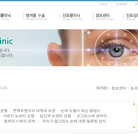
HOME
> 정보센터 > 눈
는 운동
|
.
콘택트렌즈의 세척과 보관
|
.
눈에 도움이 되는 영양소
|
.
어린이 눈관리 요령
.
|
.
임신부 눈관리 요령
.
|
.
선그라스에 관하여
.
|
.
염색과 시력의 관계
.
|
.
우리가 알고있는 눈에 대한 잘못된 상식